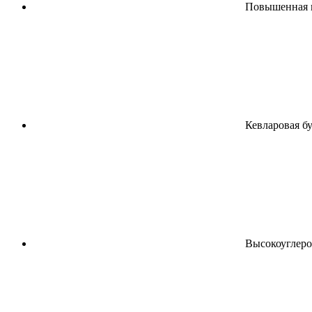
Повышенная и
Кевларовая б
Высокоуглерод