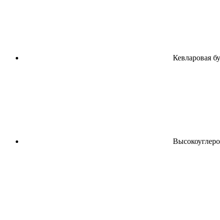
Кевларовая б
Высокоуглерод