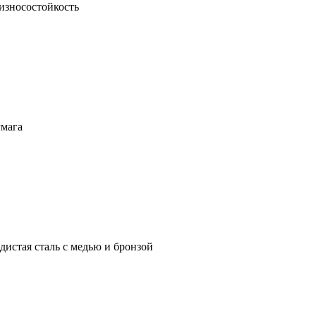
зносостойкость
умага
истая сталь с медью и бронзой