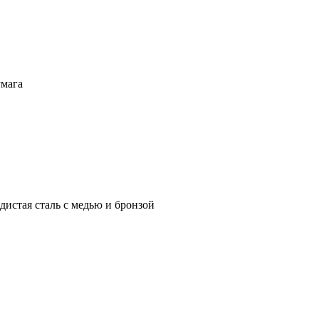
умага
истая сталь с медью и бронзой