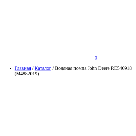
0
Главная
/
Каталог
/
Водяная помпа John Deere RE546918
(M4882019)