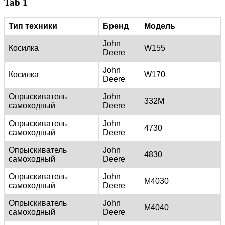
Tab 1
Тип техники
Бренд
Модель
John
Косилка
W155
Deere
John
Косилка
W170
Deere
Опрыскиватель
John
332M
самоходный
Deere
Опрыскиватель
John
4730
самоходный
Deere
Опрыскиватель
John
4830
самоходный
Deere
Опрыскиватель
John
M4030
самоходный
Deere
Опрыскиватель
John
M4040
самоходный
Deere