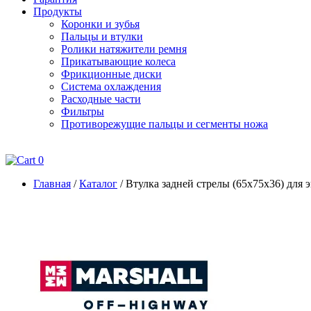
Продукты
Коронки и зубья
Пальцы и втулки
Ролики натяжители ремня
Прикатывающие колеса
Фрикционные диски
Система охлаждения
Расходные части
Фильтры
Противорежущие пальцы и сегменты ножа
0
Главная
/
Каталог
/
Втулка задней стрелы (65х75х36) для